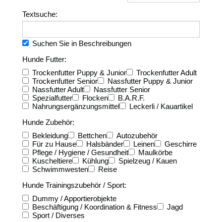
Textsuche:
Suchen Sie in Beschreibungen
Hunde Futter:
Trockenfutter Puppy & Junior
Trockenfutter Adult
Trockenfutter Senior
Nassfutter Puppy & Junior
Nassfutter Adult
Nassfutter Senior
Spezialfutter
Flocken
B.A.R.F.
Nahrungsergänzungsmittel
Leckerli / Kauartikel
Hunde Zubehör:
Bekleidung
Bettchen
Autozubehör
Für zu Hause
Halsbänder
Leinen
Geschirre
Pflege / Hygiene / Gesundheit
Maulkörbe
Kuscheltiere
Kühlung
Spielzeug / Kauen
Schwimmwesten
Reise
Hunde Trainingszubehör / Sport:
Dummy / Apportierobjekte
Beschäftigung / Koordination & Fitness
Jagd
Sport / Diverses