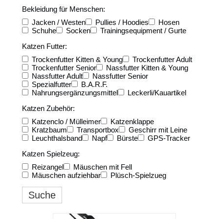
Bekleidung für Menschen:
Jacken / Westen
Pullies / Hoodies
Hosen
Schuhe
Socken
Trainingsequipment / Gurte
Katzen Futter:
Trockenfutter Kitten & Young
Trockenfutter Adult
Trockenfutter Senior
Nassfutter Kitten & Young
Nassfutter Adult
Nassfutter Senior
Spezialfutter
B.A.R.F.
Nahrungsergänzungsmittel
Leckerli/Kauartikel
Katzen Zubehör:
Katzenclo / Mülleimer
Katzenklappe
Kratzbaum
Transportbox
Geschirr mit Leine
Leuchthalsband
Napf
Bürste
GPS-Tracker
Katzen Spielzeug:
Reizangel
Mäuschen mit Fell
Mäuschen aufziehbar
Plüsch-Spielzueg
Suche