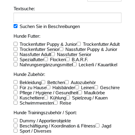
Textsuche:
Suchen Sie in Beschreibungen
Hunde Futter:
Trockenfutter Puppy & Junior
Trockenfutter Adult
Trockenfutter Senior
Nassfutter Puppy & Junior
Nassfutter Adult
Nassfutter Senior
Spezialfutter
Flocken
B.A.R.F.
Nahrungsergänzungsmittel
Leckerli / Kauartikel
Hunde Zubehör:
Bekleidung
Bettchen
Autozubehör
Für zu Hause
Halsbänder
Leinen
Geschirre
Pflege / Hygiene / Gesundheit
Maulkörbe
Kuscheltiere
Kühlung
Spielzeug / Kauen
Schwimmwesten
Reise
Hunde Trainingszubehör / Sport:
Dummy / Apportierobjekte
Beschäftigung / Koordination & Fitness
Jagd
Sport / Diverses