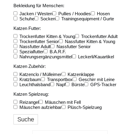
Bekleidung für Menschen:
Jacken / Westen
Pullies / Hoodies
Hosen
Schuhe
Socken
Trainingsequipment / Gurte
Katzen Futter:
Trockenfutter Kitten & Young
Trockenfutter Adult
Trockenfutter Senior
Nassfutter Kitten & Young
Nassfutter Adult
Nassfutter Senior
Spezialfutter
B.A.R.F.
Nahrungsergänzungsmittel
Leckerli/Kauartikel
Katzen Zubehör:
Katzenclo / Mülleimer
Katzenklappe
Kratzbaum
Transportbox
Geschirr mit Leine
Leuchthalsband
Napf
Bürste
GPS-Tracker
Katzen Spielzeug:
Reizangel
Mäuschen mit Fell
Mäuschen aufziehbar
Plüsch-Spielzueg
Suche