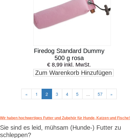
Firedog Standard Dummy
500 g rosa
€ 8,99 inkl. MwSt.
Zum Warenkorb Hinzufügen
«
1
2
3
4
5
...
57
»
Wir haben hochwertiges Futter und Zubehör für Hunde, Katzen und Fische!
Sie sind es leid, mühsam (Hunde-) Futter zu
schleppen?