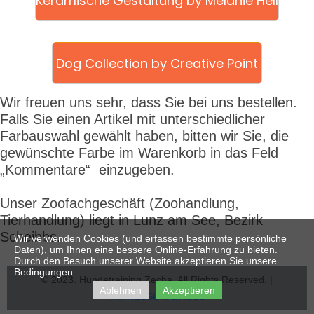
Keramische Gestaltung by Melanie Hell
Dog Collection by Creative Point
Wir freuen uns sehr, dass Sie bei uns bestellen.
Falls Sie einen Artikel mit unterschiedlicher
Farbauswahl gewählt haben, bitten wir Sie, die
gewünschte Farbe im Warenkorb in das Feld
„Kommentare“ einzugeben.
Unser Zoofachgeschäft
(Zoohandlung,
Tierhandlung) liegt in Lunz am See, Bezirk
Scheibbs.
Wir verwenden Cookies (und erfassen bestimmte persönliche
Daten), um Ihnen eine bessere Online-Erfahrung zu bieten.
Durch den Besuch unserer Website akzeptieren Sie unsere
Bedingungen.
© 2023. Hundetraining Zecha. All Rights Reserved. |
Ablehnen
Akzeptieren
IMPRESSUM & AGBs