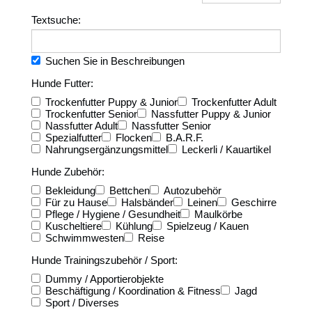
Textsuche:
Suchen Sie in Beschreibungen
Hunde Futter:
Trockenfutter Puppy & Junior
Trockenfutter Adult
Trockenfutter Senior
Nassfutter Puppy & Junior
Nassfutter Adult
Nassfutter Senior
Spezialfutter
Flocken
B.A.R.F.
Nahrungsergänzungsmittel
Leckerli / Kauartikel
Hunde Zubehör:
Bekleidung
Bettchen
Autozubehör
Für zu Hause
Halsbänder
Leinen
Geschirre
Pflege / Hygiene / Gesundheit
Maulkörbe
Kuscheltiere
Kühlung
Spielzeug / Kauen
Schwimmwesten
Reise
Hunde Trainingszubehör / Sport:
Dummy / Apportierobjekte
Beschäftigung / Koordination & Fitness
Jagd
Sport / Diverses