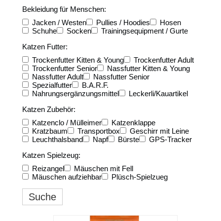
Bekleidung für Menschen:
Jacken / Westen
Pullies / Hoodies
Hosen
Schuhe
Socken
Trainingsequipment / Gurte
Katzen Futter:
Trockenfutter Kitten & Young
Trockenfutter Adult
Trockenfutter Senior
Nassfutter Kitten & Young
Nassfutter Adult
Nassfutter Senior
Spezialfutter
B.A.R.F.
Nahrungsergänzungsmittel
Leckerli/Kauartikel
Katzen Zubehör:
Katzenclo / Mülleimer
Katzenklappe
Kratzbaum
Transportbox
Geschirr mit Leine
Leuchthalsband
Napf
Bürste
GPS-Tracker
Katzen Spielzeug:
Reizangel
Mäuschen mit Fell
Mäuschen aufziehbar
Plüsch-Spielzueg
Suche