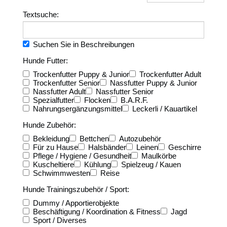
Textsuche:
Suchen Sie in Beschreibungen
Hunde Futter:
Trockenfutter Puppy & Junior
Trockenfutter Adult
Trockenfutter Senior
Nassfutter Puppy & Junior
Nassfutter Adult
Nassfutter Senior
Spezialfutter
Flocken
B.A.R.F.
Nahrungsergänzungsmittel
Leckerli / Kauartikel
Hunde Zubehör:
Bekleidung
Bettchen
Autozubehör
Für zu Hause
Halsbänder
Leinen
Geschirre
Pflege / Hygiene / Gesundheit
Maulkörbe
Kuscheltiere
Kühlung
Spielzeug / Kauen
Schwimmwesten
Reise
Hunde Trainingszubehör / Sport:
Dummy / Apportierobjekte
Beschäftigung / Koordination & Fitness
Jagd
Sport / Diverses