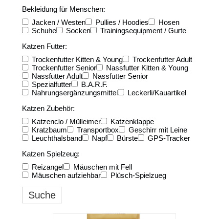
Bekleidung für Menschen:
Jacken / Westen
Pullies / Hoodies
Hosen
Schuhe
Socken
Trainingsequipment / Gurte
Katzen Futter:
Trockenfutter Kitten & Young
Trockenfutter Adult
Trockenfutter Senior
Nassfutter Kitten & Young
Nassfutter Adult
Nassfutter Senior
Spezialfutter
B.A.R.F.
Nahrungsergänzungsmittel
Leckerli/Kauartikel
Katzen Zubehör:
Katzenclo / Mülleimer
Katzenklappe
Kratzbaum
Transportbox
Geschirr mit Leine
Leuchthalsband
Napf
Bürste
GPS-Tracker
Katzen Spielzeug:
Reizangel
Mäuschen mit Fell
Mäuschen aufziehbar
Plüsch-Spielzueg
Suche