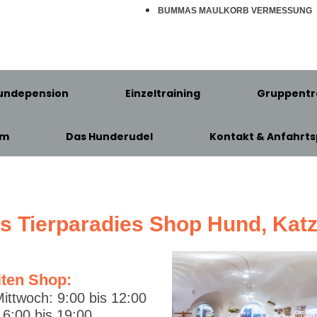
BUMMAS MAULKORB VERMESSUNG
undepension
Einzeltraining
Gruppentr
am
Das Hunderudel
Kontakt & Anfahrts
's Tierparadies Shop Hund, Kat
iten Shop:
ittwoch: 9:00 bis 12:00
6:00 bis 19:00