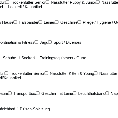
dult
Trockenfutter Senior
Nassfutter Puppy & Junior
Nassfutte
el
Leckerli / Kauartikel
u Hause
Halsbänder
Leinen
Geschirre
Pflege / Hygiene / G
ordination & Fitness
Jagd
Sport / Diverses
Schuhe
Socken
Trainingsequipment / Gurte
ult
Trockenfutter Senior
Nassfutter Kitten & Young
Nassfutter
li/Kauartikel
baum
Transportbox
Geschirr mit Leine
Leuchthalsband
Nap
fziehbar
Plüsch-Spielzueg