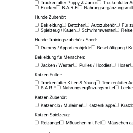
Trockenfutter Puppy & Junior
Trockenfutter A
Flocken
B.A.R.F.
Nahrungsergänzungsmitt
Hunde Zubehör:
Bekleidung
Bettchen
Autozubehör
Für z
Spielzeug / Kauen
Schwimmwesten
Reise
Hunde Trainingszubehör / Sport:
Dummy / Apportierobjekte
Beschäftigung / Ko
Bekleidung für Menschen:
Jacken / Westen
Pullies / Hoodies
Hosen
Katzen Futter:
Trockenfutter Kitten & Young
Trockenfutter Ad
B.A.R.F.
Nahrungsergänzungsmittel
Lecker
Katzen Zubehör:
Katzenclo / Mülleimer
Katzenklappe
Kratz
Katzen Spielzeug:
Reizangel
Mäuschen mit Fell
Mäuschen au