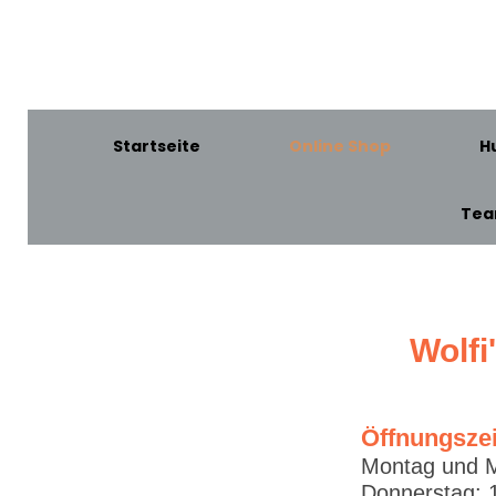
Startseite
Online Shop
H
Te
Wolfi
Öffnungsze
Montag und M
Donnerstag: 1