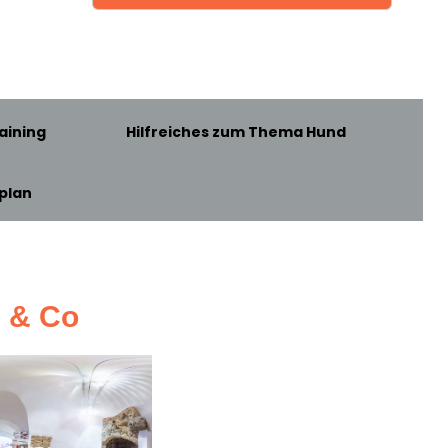
aining
Hilfreiches zum Thema Hund
plan
z & Co