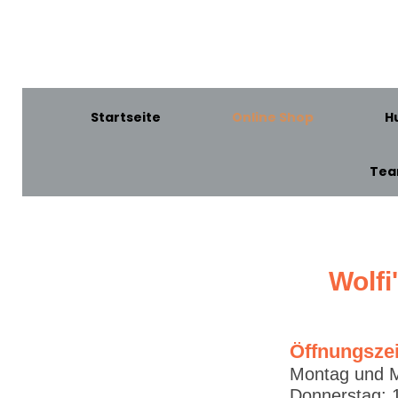
Startseite
Online Shop
H
Te
Wolfi
Öffnungsze
Montag und M
Donnerstag: 1