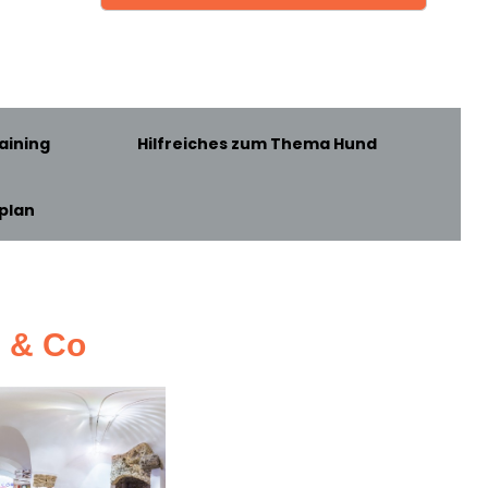
aining
Hilfreiches zum Thema Hund
plan
z & Co