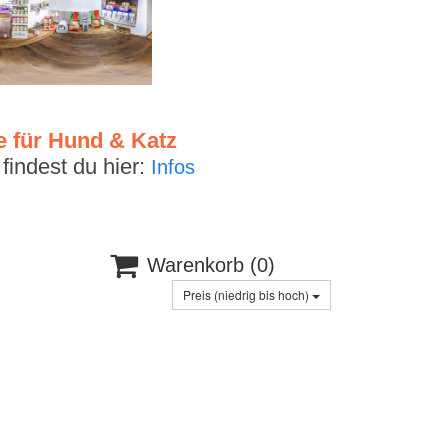
e für Hund & Katz
indest du hier:
Infos

Warenkorb
(0)
Preis (niedrig bis hoch)