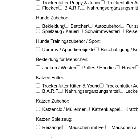
Trockenfutter Puppy & Junior
Trockenfutter A
Flocken
B.A.R.F.
Nahrungsergänzungsmitt
Hunde Zubehör:
Bekleidung
Bettchen
Autozubehör
Für z
Spielzeug / Kauen
Schwimmwesten
Reise
Hunde Trainingszubehör / Sport:
Dummy / Apportierobjekte
Beschäftigung / Ko
Bekleidung für Menschen:
Jacken / Westen
Pullies / Hoodies
Hosen
Katzen Futter:
Trockenfutter Kitten & Young
Trockenfutter Ad
B.A.R.F.
Nahrungsergänzungsmittel
Lecker
Katzen Zubehör:
Katzenclo / Mülleimer
Katzenklappe
Kratz
Katzen Spielzeug:
Reizangel
Mäuschen mit Fell
Mäuschen au