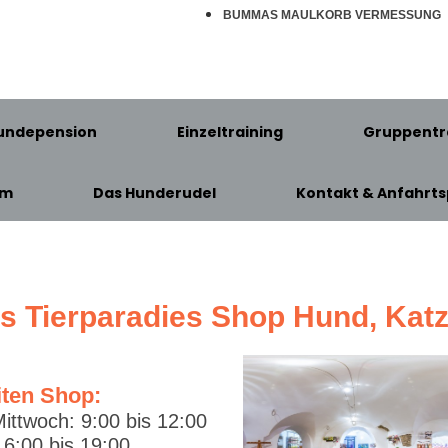
BUMMAS MAULKORB VERMESSUNG
undepension
Einzeltraining
Gruppentr
am
Das Hunderudel
Kontakt & Anfahrts
's Tierparadies Shop Hund, Kat
iten Shop:
ittwoch: 9:00 bis 12:00
6:00 bis 19:00