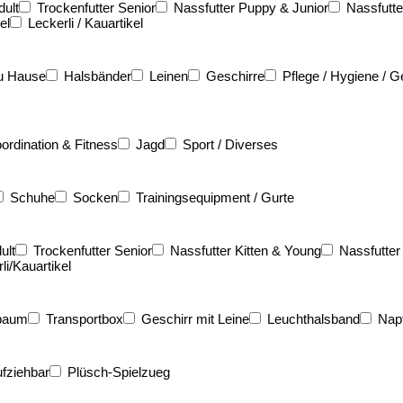
dult
Trockenfutter Senior
Nassfutter Puppy & Junior
Nassfutte
el
Leckerli / Kauartikel
u Hause
Halsbänder
Leinen
Geschirre
Pflege / Hygiene / G
ordination & Fitness
Jagd
Sport / Diverses
Schuhe
Socken
Trainingsequipment / Gurte
ult
Trockenfutter Senior
Nassfutter Kitten & Young
Nassfutter
li/Kauartikel
baum
Transportbox
Geschirr mit Leine
Leuchthalsband
Nap
fziehbar
Plüsch-Spielzueg