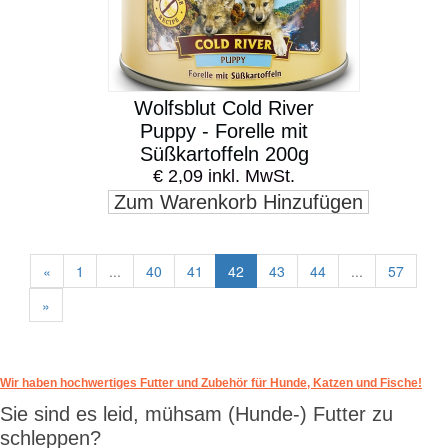
Wolfsblut Cold River
Puppy - Forelle mit
Süßkartoffeln 200g
€ 2,09 inkl. MwSt.
Zum Warenkorb Hinzufügen
«
1
...
40
41
42
43
44
...
57
»
Wir haben hochwertiges Futter und Zubehör für Hunde, Katzen und Fische!
Sie sind es leid, mühsam (Hunde-) Futter zu
schleppen?