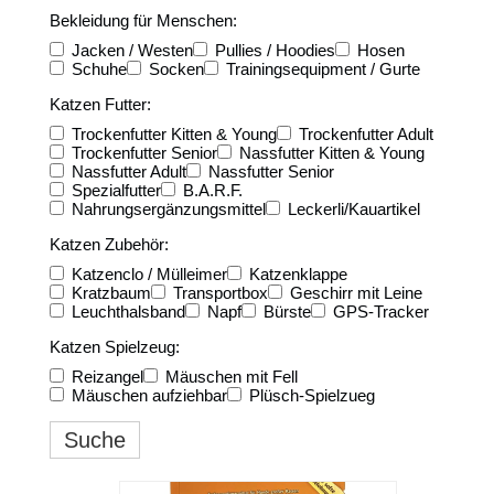
Bekleidung für Menschen:
Jacken / Westen
Pullies / Hoodies
Hosen
Schuhe
Socken
Trainingsequipment / Gurte
Katzen Futter:
Trockenfutter Kitten & Young
Trockenfutter Adult
Trockenfutter Senior
Nassfutter Kitten & Young
Nassfutter Adult
Nassfutter Senior
Spezialfutter
B.A.R.F.
Nahrungsergänzungsmittel
Leckerli/Kauartikel
Katzen Zubehör:
Katzenclo / Mülleimer
Katzenklappe
Kratzbaum
Transportbox
Geschirr mit Leine
Leuchthalsband
Napf
Bürste
GPS-Tracker
Katzen Spielzeug:
Reizangel
Mäuschen mit Fell
Mäuschen aufziehbar
Plüsch-Spielzueg
Suche