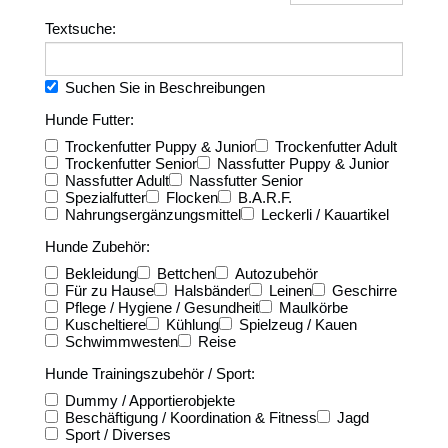
Textsuche:
Suchen Sie in Beschreibungen
Hunde Futter:
Trockenfutter Puppy & Junior
Trockenfutter Adult
Trockenfutter Senior
Nassfutter Puppy & Junior
Nassfutter Adult
Nassfutter Senior
Spezialfutter
Flocken
B.A.R.F.
Nahrungsergänzungsmittel
Leckerli / Kauartikel
Hunde Zubehör:
Bekleidung
Bettchen
Autozubehör
Für zu Hause
Halsbänder
Leinen
Geschirre
Pflege / Hygiene / Gesundheit
Maulkörbe
Kuscheltiere
Kühlung
Spielzeug / Kauen
Schwimmwesten
Reise
Hunde Trainingszubehör / Sport:
Dummy / Apportierobjekte
Beschäftigung / Koordination & Fitness
Jagd
Sport / Diverses