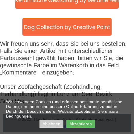
Keramische Gestaltung by Melanie Hell
Dog Collection by Creative Point
Wir freuen uns sehr, dass Sie bei uns bestellen.
Falls Sie einen Artikel mit unterschiedlicher
Farbauswahl gewählt haben, bitten wir Sie, die
gewünschte Farbe im Warenkorb in das Feld
„Kommentare“ einzugeben.
Unser Zoofachgeschäft
(Zoohandlung,
Tierhandlung) liegt in Lunz am See, Bezirk
Scheibbs.
Wir verwenden Cookies (und erfassen bestimmte persönliche
Daten), um Ihnen eine bessere Online-Erfahrung zu bieten.
Durch den Besuch unserer Website akzeptieren Sie unsere
Bedingungen.
© 2023. Hundetraining Zecha. All Rights Reserved. |
Ablehnen
Akzeptieren
IMPRESSUM & AGBs