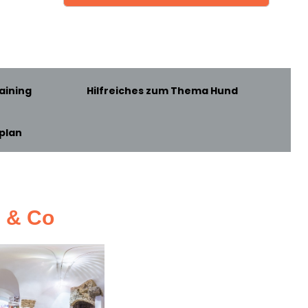
aining
Hilfreiches zum Thema Hund
plan
z & Co