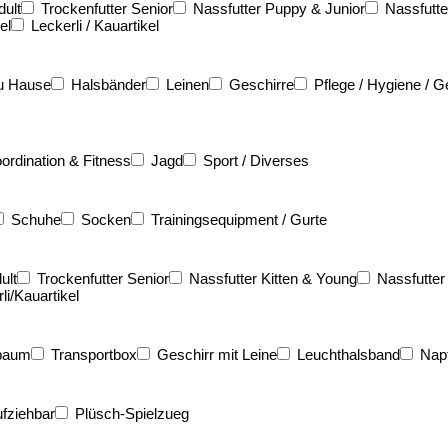
dult
Trockenfutter Senior
Nassfutter Puppy & Junior
Nassfutte
el
Leckerli / Kauartikel
u Hause
Halsbänder
Leinen
Geschirre
Pflege / Hygiene / G
ordination & Fitness
Jagd
Sport / Diverses
Schuhe
Socken
Trainingsequipment / Gurte
ult
Trockenfutter Senior
Nassfutter Kitten & Young
Nassfutter
li/Kauartikel
baum
Transportbox
Geschirr mit Leine
Leuchthalsband
Nap
fziehbar
Plüsch-Spielzueg