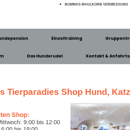
BUMMAS MAULKORB VERMESSUNG
undepension
Einzeltraining
Gruppentr
am
Das Hunderudel
Kontakt & Anfahrts
's Tierparadies Shop Hund, Kat
iten Shop:
ittwoch: 9:00 bis 12:00
6:00 bis 19:00