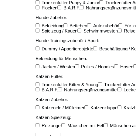
Trockenfutter Puppy & Junior
Trockenfutter A
Flocken
B.A.R.F.
Nahrungsergänzungsmitt
Hunde Zubehör:
Bekleidung
Bettchen
Autozubehör
Für z
Spielzeug / Kauen
Schwimmwesten
Reise
Hunde Trainingszubehör / Sport:
Dummy / Apportierobjekte
Beschäftigung / Ko
Bekleidung für Menschen:
Jacken / Westen
Pullies / Hoodies
Hosen
Katzen Futter:
Trockenfutter Kitten & Young
Trockenfutter Ad
B.A.R.F.
Nahrungsergänzungsmittel
Lecker
Katzen Zubehör:
Katzenclo / Mülleimer
Katzenklappe
Kratz
Katzen Spielzeug:
Reizangel
Mäuschen mit Fell
Mäuschen au