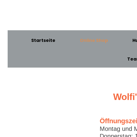
Startseite
Online Shop
H
Te
Wolfi
Öffnungsze
Montag und M
Donnerstag: 1