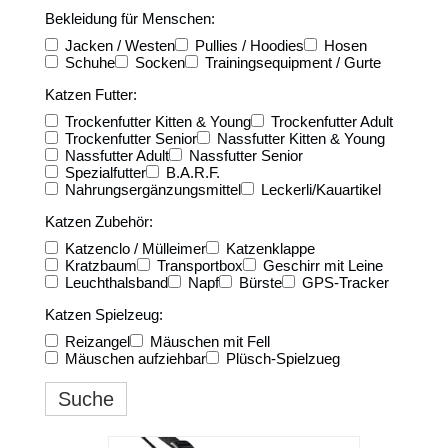
Bekleidung für Menschen:
Jacken / Westen
Pullies / Hoodies
Hosen
Schuhe
Socken
Trainingsequipment / Gurte
Katzen Futter:
Trockenfutter Kitten & Young
Trockenfutter Adult
Trockenfutter Senior
Nassfutter Kitten & Young
Nassfutter Adult
Nassfutter Senior
Spezialfutter
B.A.R.F.
Nahrungsergänzungsmittel
Leckerli/Kauartikel
Katzen Zubehör:
Katzenclo / Mülleimer
Katzenklappe
Kratzbaum
Transportbox
Geschirr mit Leine
Leuchthalsband
Napf
Bürste
GPS-Tracker
Katzen Spielzeug:
Reizangel
Mäuschen mit Fell
Mäuschen aufziehbar
Plüsch-Spielzueg
Suche