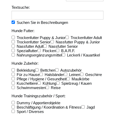
Textsuche:
Suchen Sie in Beschreibungen
Hunde Futter:
Trockenfutter Puppy & Junior
Trockenfutter Adult
Trockenfutter Senior
Nassfutter Puppy & Junior
Nassfutter Adult
Nassfutter Senior
Spezialfutter
Flocken
B.A.R.F.
Nahrungsergänzungsmittel
Leckerli / Kauartikel
Hunde Zubehör:
Bekleidung
Bettchen
Autozubehör
Für zu Hause
Halsbänder
Leinen
Geschirre
Pflege / Hygiene / Gesundheit
Maulkörbe
Kuscheltiere
Kühlung
Spielzeug / Kauen
Schwimmwesten
Reise
Hunde Trainingszubehör / Sport:
Dummy / Apportierobjekte
Beschäftigung / Koordination & Fitness
Jagd
Sport / Diverses