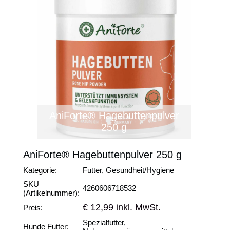
AniForte® Hagebuttenpulver
250 g
AniForte® Hagebuttenpulver 250 g
Kategorie:
Futter, Gesundheit/Hygiene
SKU
4260606718532
(Artikelnummer):
€ 12,99 inkl. MwSt.
Preis:
Spezialfutter,
Hunde Futter: