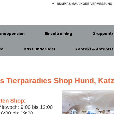
BUMMAS MAULKORB VERMESSUNG
undepension
Einzeltraining
Gruppentr
am
Das Hunderudel
Kontakt & Anfahrts
's Tierparadies Shop Hund, Kat
iten Shop:
ittwoch: 9:00 bis 12:00
6:00 bis 19:00