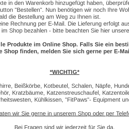
 in den Warenkorb hinzugefügt haben, überprüfen S
Button "Bestellen". Nun benötigen wir noch Ihre W
ald die Bestellung am Weg zu Ihnen ist.
e Rechnung per E-Mail. Die Lieferung erfolgt aus
 im Shop bezahlen - bitte beachten Sie hier unser
alle Produkte im Online Shop. Falls Sie ein be
e Shop finden, melden Sie sich gerne per E-Mai
*WICHTIG*
irre, Beißkörbe, Kotbeutel, Schalen, Näpfe, Hund
ör, Kratzbäume, Katzenstreuschaufel, Katzentoile
rheitswesten, Kühlkissen, "FitPaws"- Equipment u
aten wir Sie gerne in unserem Shop oder per Tele
Bei Fragen sind wir jederzeit für Sie da.