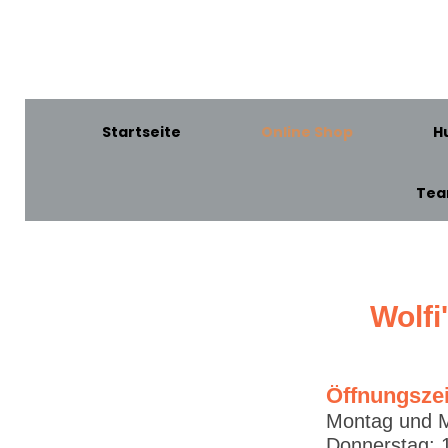
Startseite
Online Shop
H
Te
Wolfi
Öffnungsze
Montag und M
Donnerstag: 1