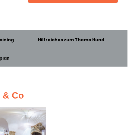
aining
Hilfreiches zum Thema Hund
plan
z & Co