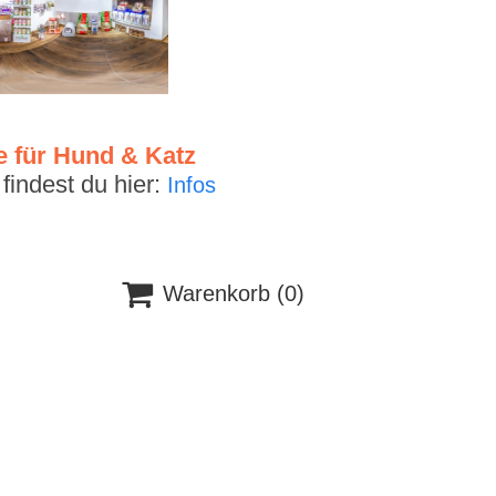
e für Hund & Katz
indest du hier:
Infos

Warenkorb
(0)