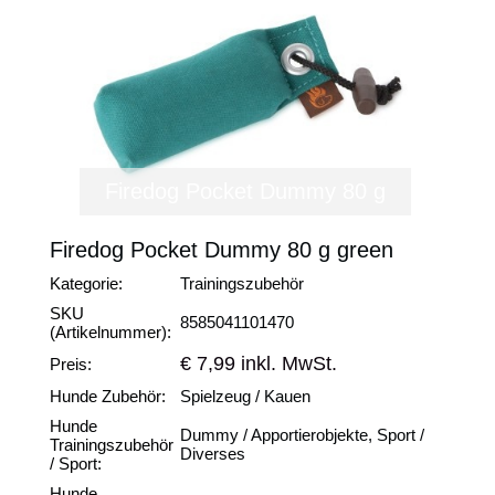
Firedog Pocket Dummy 80 g
Firedog Pocket Dummy 80 g green
Kategorie:
Trainingszubehör
SKU
8585041101470
(Artikelnummer):
€ 7,99 inkl. MwSt.
Preis:
Hunde Zubehör:
Spielzeug / Kauen
Hunde
Dummy / Apportierobjekte, Sport /
Trainingszubehör
Diverses
/ Sport:
Hunde