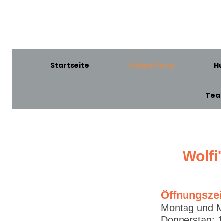
Startseite
Online Shop
H
Te
Wolfi
Öffnungsze
Montag und M
Donnerstag: 1