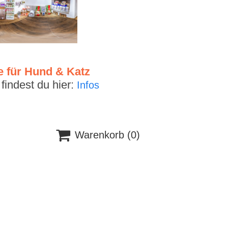
e für Hund & Katz
indest du hier:
Infos

Warenkorb
(0)