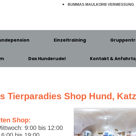
BUMMAS MAULKORB VERMESSUNG
undepension
Einzeltraining
Gruppentr
am
Das Hunderudel
Kontakt & Anfahrts
's Tierparadies Shop Hund, Kat
iten Shop:
ittwoch: 9:00 bis 12:00
6:00 bis 19:00