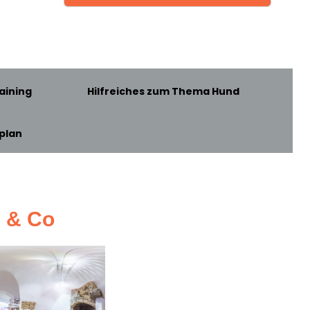
aining
Hilfreiches zum Thema Hund
plan
z & Co