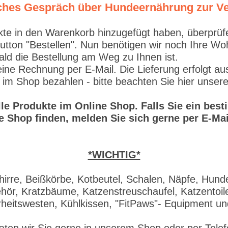
liches Gespräch über Hundeernährung zur V
 in den Warenkorb hinzugefügt haben, überprüfen S
Button "Bestellen". Nun benötigen wir noch Ihre W
ald die Bestellung am Weg zu Ihnen ist.
e Rechnung per E-Mail. Die Lieferung erfolgt aus
 im Shop bezahlen - bitte beachten Sie hier unser
alle Produkte im Online Shop. Falls Sie ein be
e Shop finden, melden Sie sich gerne per E-Mai
*WICHTIG*
irre, Beißkörbe, Kotbeutel, Schalen, Näpfe, Hund
ör, Kratzbäume, Katzenstreuschaufel, Katzentoile
rheitswesten, Kühlkissen, "FitPaws"- Equipment u