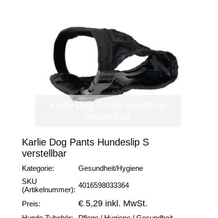
Karlie Dog Pants Hundeslip
verstellbar
Karlie Dog Pants Hundeslip S
verstellbar
Kategorie:
Gesundheit/Hygiene
SKU
4016598033364
(Artikelnummer):
€ 5,29 inkl. MwSt.
Preis:
Hunde Zubehör:
Pflege / Hygiene / Gesundheit