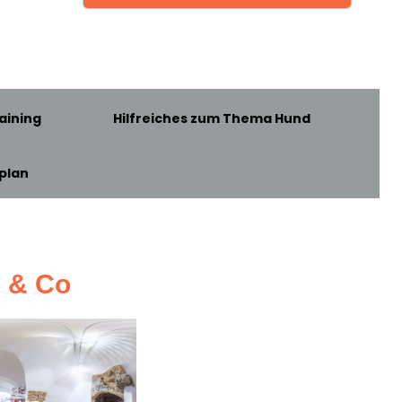
aining
Hilfreiches zum Thema Hund
plan
z & Co