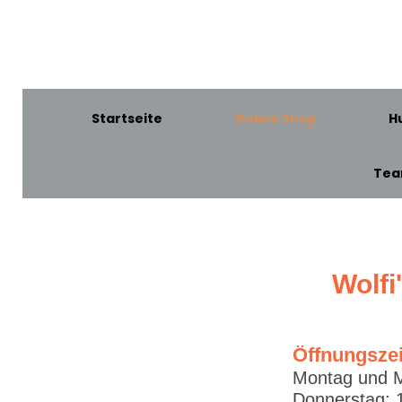
Startseite
Online Shop
H
Te
Wolfi
Öffnungsze
Montag und M
Donnerstag: 1