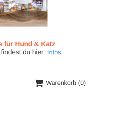
e für Hund & Katz
indest du hier:
Infos

Warenkorb
(0)