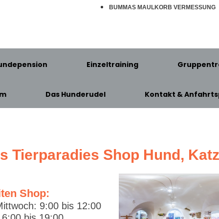
BUMMAS MAULKORB VERMESSUNG
undepension
Einzeltraining
Gruppentr
am
Das Hunderudel
Kontakt & Anfahrts
's Tierparadies Shop Hund, Kat
iten Shop:
ittwoch: 9:00 bis 12:00
6:00 bis 19:00