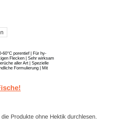
en
0-60°C porentief | Für hy-
kigen Flecken | Sehr wirksam
rüche aller Art | Spezielle
dliche Formulierung | Mit
ische!
 die Produkte ohne Hektik durchlesen.