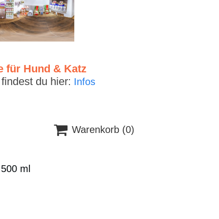
e für Hund & Katz
indest du hier:
Infos

Warenkorb
(0)
 500 ml