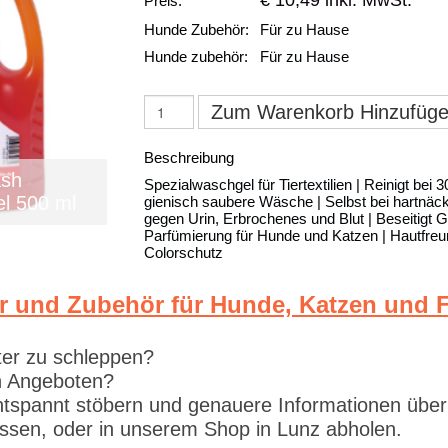
€ 10,49 inkl. MwSt.
Preis:
Hunde Zubehör:
Für zu Hause
Hunde zubehör:
Für zu Hause
Zum Warenkorb Hinzufüg
Beschreibung
ash
Spezialwaschgel für Tiertextilien | Reinigt bei 3
el 500 ml
gienisch saubere Wäsche | Selbst bei hartnäc
gegen Urin, Erbrochenes und Blut | Beseitigt Ge
Parfümierung für Hunde und Katzen | Hautfreun
Colorschutz
r und Zubehör für Hunde, Katzen und F
ter zu schleppen?
en Angeboten?
tspannt stöbern und genauere Informationen über
lassen, oder in unserem Shop in Lunz abholen.