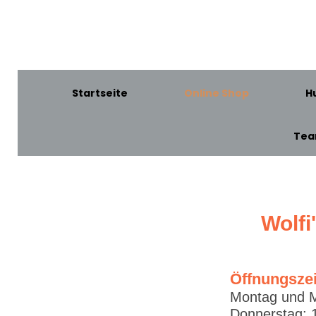
Startseite
Online Shop
H
Te
Wolfi
Öffnungsze
Montag und M
Donnerstag: 1