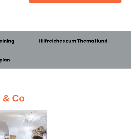
aining
Hilfreiches zum Thema Hund
plan
z & Co