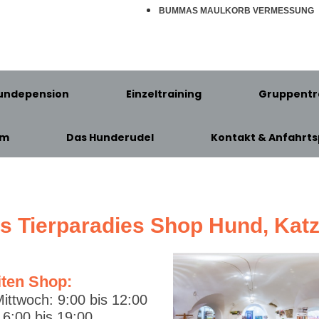
BUMMAS MAULKORB VERMESSUNG
undepension
Einzeltraining
Gruppentr
am
Das Hunderudel
Kontakt & Anfahrts
's Tierparadies Shop Hund, Kat
iten Shop:
ittwoch: 9:00 bis 12:00
6:00 bis 19:00