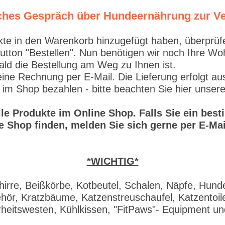
liches Gespräch über Hundeernährung zur V
 in den Warenkorb hinzugefügt haben, überprüfen S
Button "Bestellen". Nun benötigen wir noch Ihre W
ald die Bestellung am Weg zu Ihnen ist.
e Rechnung per E-Mail. Die Lieferung erfolgt aus
 im Shop bezahlen - bitte beachten Sie hier unser
alle Produkte im Online Shop. Falls Sie ein be
e Shop finden, melden Sie sich gerne per E-Mai
*WICHTIG*
irre, Beißkörbe, Kotbeutel, Schalen, Näpfe, Hund
ör, Kratzbäume, Katzenstreuschaufel, Katzentoile
rheitswesten, Kühlkissen, "FitPaws"- Equipment u