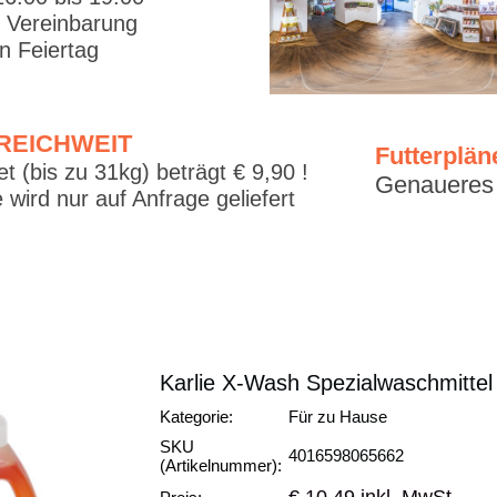
. Vereinbarung
 Feiertag
RREICHWEIT
Futterplän
t (bis zu 31kg) beträgt € 9,90 !
Genaueres f
 wird nur auf Anfrage geliefert
Karlie X-Wash Spezialwaschmittel
Kategorie:
Für zu Hause
SKU
4016598065662
(Artikelnummer):