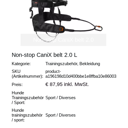
Non-stop CaniX belt 2.0
Non-stop CaniX belt 2.0 L
Kategorie:
Trainingszubehör, Bekleidung
SKU
product-
(Artikelnummer):
a196198d10d400bbe1e8ffba10e86003
€ 87,95 inkl. MwSt.
Preis:
Hunde
Trainingszubehör
Sport / Diverses
/ Sport:
Hunde
trainingszubehör
Sport / Diverses
/ sport: