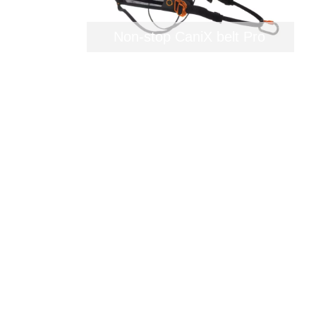
Non-stop CaniX belt Pro