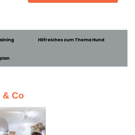
aining
Hilfreiches zum Thema Hund
plan
z & Co