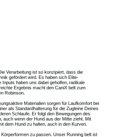
ie Verarbeitung ist so konzipiert, dass die
nik gefördert wird. Es haben sich Elite-
e Inputs haben uns dabei geholfen, radikale
reichte Ergebnis macht den CaniX belt zum
en Robinson.
mungsaktive Materialien sorgen für Laufkomfort bei
ner als Standardhalterung für die Zugleine Deines
rderen Schlaufe. Er folgt den Bewegungen des
, auch wenn der Hund aus der Mitte zieht. Mit
mit dem Hund zu halten, auch in den Kurven.
on Körperformen zu passen. Unser Running belt ist