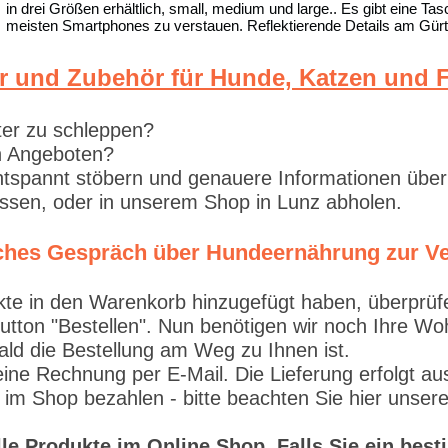
in drei Größen erhältlich, small, medium und large.. Es gibt eine Ta
meisten Smartphones zu verstauen. Reflektierende Details am Gürtel
r und Zubehör für Hunde, Katzen und F
ter zu schleppen?
en Angeboten?
tspannt stöbern und genauere Informationen über
lassen, oder in unserem Shop in Lunz abholen.
liches Gespräch über Hundeernährung zur V
 in den Warenkorb hinzugefügt haben, überprüfen S
Button "Bestellen". Nun benötigen wir noch Ihre W
ald die Bestellung am Weg zu Ihnen ist.
e Rechnung per E-Mail. Die Lieferung erfolgt aus
 im Shop bezahlen - bitte beachten Sie hier unser
alle Produkte im Online Shop. Falls Sie ein be