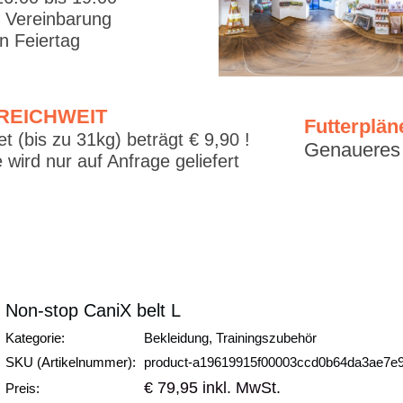
. Vereinbarung
 Feiertag
RREICHWEIT
Futterplän
t (bis zu 31kg) beträgt € 9,90 !
Genaueres f
 wird nur auf Anfrage geliefert
Non-stop CaniX belt L
Kategorie:
Bekleidung, Trainingszubehör
SKU (Artikelnummer):
product-a19619915f00003ccd0b64da3ae7e
€ 79,95 inkl. MwSt.
Preis: