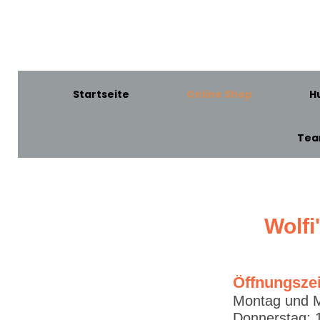
Startseite
Online Shop
H
Te
Wolfi
Öffnungsze
Montag und M
Donnerstag: 1