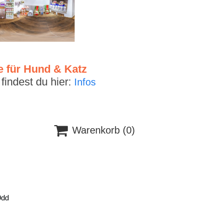
e für Hund & Katz
indest du hier:
Infos

Warenkorb
(0)
9dd