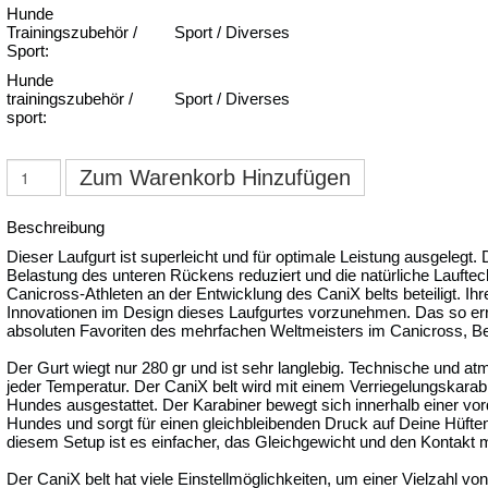
Hunde
Trainingszubehör /
Sport / Diverses
Sport:
Hunde
trainingszubehör /
Sport / Diverses
sport:
Zum Warenkorb Hinzufügen
Beschreibung
Dieser Laufgurt ist superleicht und für optimale Leistung ausgelegt. D
Belastung des unteren Rückens reduziert und die natürliche Lauftech
Canicross-Athleten an der Entwicklung des CaniX belts beteiligt. Ihr
Innovationen im Design dieses Laufgurtes vorzunehmen. Das so er
absoluten Favoriten des mehrfachen Weltmeisters im Canicross, B
Der Gurt wiegt nur 280 gr und ist sehr langlebig. Technische und at
jeder Temperatur. Der CaniX belt wird mit einem Verriegelungskarabi
Hundes ausgestattet. Der Karabiner bewegt sich innerhalb einer vo
Hundes und sorgt für einen gleichbleibenden Druck auf Deine Hüften
diesem Setup ist es einfacher, das Gleichgewicht und den Kontakt 
Der CaniX belt hat viele Einstellmöglichkeiten, um einer Vielzahl v