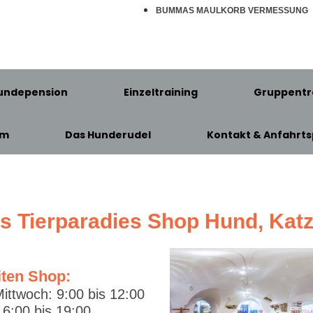
BUMMAS MAULKORB VERMESSUNG
undepension
Einzeltraining
Gruppentr
am
Das Hunderudel
Kontakt & Anfahrts
's Tierparadies Shop Hund, Kat
iten Shop:
ittwoch: 9:00 bis 12:00
6:00 bis 19:00