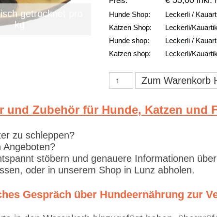
€ 55,00 inkl.
Preis:
isch getrocknet pro
Hunde Shop:
Leckerli / Kauart
kg
Katzen Shop:
Leckerli/Kauarti
Hunde shop:
Leckerli / Kauart
Katzen shop:
Leckerli/Kauarti
Zum Warenkorb H
r und Zubehör für Hunde, Katzen und F
ter zu schleppen?
en Angeboten?
tspannt stöbern und genauere Informationen über
lassen, oder in unserem Shop in Lunz abholen.
liches Gespräch über Hundeernährung zur V