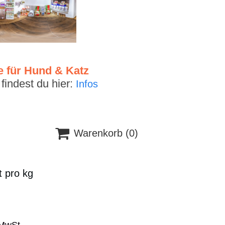
e für Hund & Katz
indest du hier:
Infos

Warenkorb
(0)
t pro kg