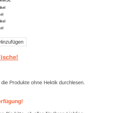
 MwSt.
ikel
kel
ikel
kel
inzufügen
ische!
 die Produkte ohne Hektik durchlesen.
erfügung!