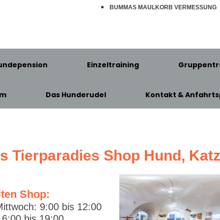
BUMMAS MAULKORB VERMESSUNG
undepension
Einzeltraining
Gruppentr
am
Das Hunderudel
Kontakt & Anfahrts
's Tierparadies Shop Hund, Kat
iten Shop:
ittwoch: 9:00 bis 12:00
6:00 bis 19:00