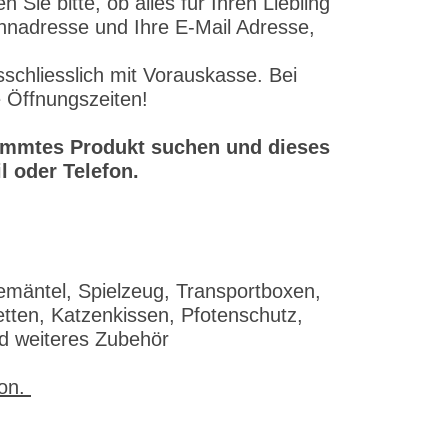
ie bitte, ob alles für Ihren Liebling
ohnadresse und Ihre E-Mail Adresse,
schliesslich mit Vorauskasse. Bei
e Öffnungszeiten!
stimmtes Produkt suchen und dieses
l oder Telefon.
emäntel, Spielzeug, Transportboxen,
tten, Katzenkissen, Pfotenschutz,
nd weiteres Zubehör
fon.