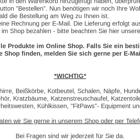
 in den Warenkorb hinzugefügt haben, überprüfen S
Button "Bestellen". Nun benötigen wir noch Ihre W
ald die Bestellung am Weg zu Ihnen ist.
e Rechnung per E-Mail. Die Lieferung erfolgt aus
 im Shop bezahlen - bitte beachten Sie hier unser
alle Produkte im Online Shop. Falls Sie ein be
e Shop finden, melden Sie sich gerne per E-Mai
*WICHTIG*
irre, Beißkörbe, Kotbeutel, Schalen, Näpfe, Hund
ör, Kratzbäume, Katzenstreuschaufel, Katzentoile
rheitswesten, Kühlkissen, "FitPaws"- Equipment u
aten wir Sie gerne in unserem Shop oder per Tele
Bei Fragen sind wir jederzeit für Sie da.