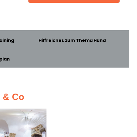
aining
Hilfreiches zum Thema Hund
plan
z & Co