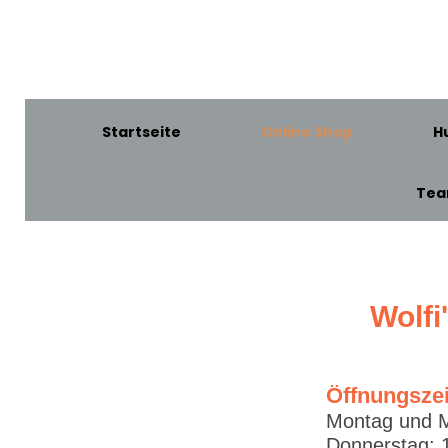
Startseite
Online Shop
H
Te
Wolfi
Öffnungsze
Montag und M
Donnerstag: 1