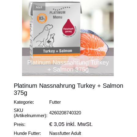
Platinum Nassnahrung Turkey
+ Salmon 375g
Platinum Nassnahrung Turkey + Salmon
375g
Kategorie:
Futter
SKU
4260208740320
(Artikelnummer):
€ 3,05 inkl. MwSt.
Preis:
Hunde Futter:
Nassfutter Adult