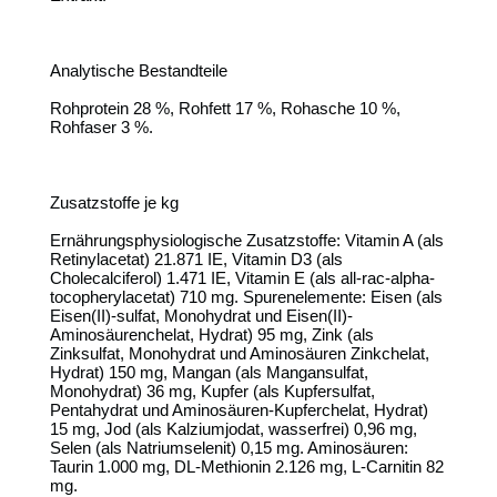
Analytische Bestandteile
Rohprotein 28 %, Rohfett 17 %, Rohasche 10 %,
Rohfaser 3 %.
Zusatzstoffe je kg
Ernährungsphysiologische Zusatzstoffe: Vitamin A (als
Retinylacetat) 21.871 IE, Vitamin D3 (als
Cholecalciferol) 1.471 IE, Vitamin E (als all-rac-alpha-
tocopherylacetat) 710 mg. Spurenelemente: Eisen (als
Eisen(II)-sulfat, Monohydrat und Eisen(II)-
Aminosäurenchelat, Hydrat) 95 mg, Zink (als
Zinksulfat, Monohydrat und Aminosäuren Zinkchelat,
Hydrat) 150 mg, Mangan (als Mangansulfat,
Monohydrat) 36 mg, Kupfer (als Kupfersulfat,
Pentahydrat und Aminosäuren-Kupferchelat, Hydrat)
15 mg, Jod (als Kalziumjodat, wasserfrei) 0,96 mg,
Selen (als Natriumselenit) 0,15 mg. Aminosäuren:
Taurin 1.000 mg, DL-Methionin 2.126 mg, L-Carnitin 82
mg.