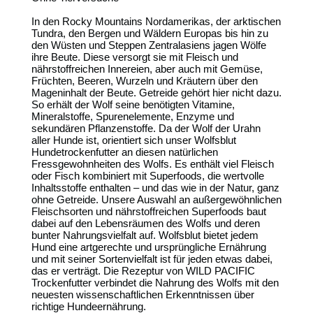
In den Rocky Mountains Nordamerikas, der arktischen
Tundra, den Bergen und Wäldern Europas bis hin zu
den Wüsten und Steppen Zentralasiens jagen Wölfe
ihre Beute. Diese versorgt sie mit Fleisch und
nährstoffreichen Innereien, aber auch mit Gemüse,
Früchten, Beeren, Wurzeln und Kräutern über den
Mageninhalt der Beute. Getreide gehört hier nicht dazu.
So erhält der Wolf seine benötigten Vitamine,
Mineralstoffe, Spurenelemente, Enzyme und
sekundären Pflanzenstoffe. Da der Wolf der Urahn
aller Hunde ist, orientiert sich unser Wolfsblut
Hundetrockenfutter an diesen natürlichen
Fressgewohnheiten des Wolfs. Es enthält viel Fleisch
oder Fisch kombiniert mit Superfoods, die wertvolle
Inhaltsstoffe enthalten – und das wie in der Natur, ganz
ohne Getreide. Unsere Auswahl an außergewöhnlichen
Fleischsorten und nährstoffreichen Superfoods baut
dabei auf den Lebensräumen des Wolfs und deren
bunter Nahrungsvielfalt auf. Wolfsblut bietet jedem
Hund eine artgerechte und ursprüngliche Ernährung
und mit seiner Sortenvielfalt ist für jeden etwas dabei,
das er verträgt. Die Rezeptur von WILD PACIFIC
Trockenfutter verbindet die Nahrung des Wolfs mit den
neuesten wissenschaftlichen Erkenntnissen über
richtige Hundeernährung.