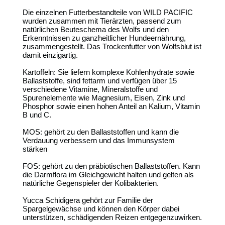
Die einzelnen Futterbestandteile von WILD PACIFIC
wurden zusammen mit Tierärzten, passend zum
natürlichen Beuteschema des Wolfs und den
Erkenntnissen zu ganzheitlicher Hundeernährung,
zusammengestellt. Das Trockenfutter von Wolfsblut ist
damit einzigartig.
Kartoffeln: Sie liefern komplexe Kohlenhydrate sowie
Ballaststoffe, sind fettarm und verfügen über 15
verschiedene Vitamine, Mineralstoffe und
Spurenelemente wie Magnesium, Eisen, Zink und
Phosphor sowie einen hohen Anteil an Kalium, Vitamin
B und C.
MOS: gehört zu den Ballaststoffen und kann die
Verdauung verbessern und das Immunsystem
stärken
FOS: gehört zu den präbiotischen Ballaststoffen. Kann
die Darmflora im Gleichgewicht halten und gelten als
natürliche Gegenspieler der Kolibakterien.
Yucca Schidigera gehört zur Familie der
Spargelgewächse und können den Körper dabei
unterstützen, schädigenden Reizen entgegenzuwirken.