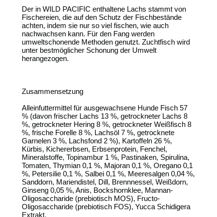
Der in WILD PACIFIC enthaltene Lachs stammt von
Fischereien, die auf den Schutz der Fischbestände
achten, indem sie nur so viel fischen, wie auch
nachwachsen kann. Für den Fang werden
umweltschonende Methoden genutzt. Zuchtfisch wird
unter bestmöglicher Schonung der Umwelt
herangezogen.
Zusammensetzung
Alleinfuttermittel für ausgewachsene Hunde Fisch 57
% (davon frischer Lachs 13 %, getrockneter Lachs 8
%, getrockneter Hering 8 %, getrockneter Weißfisch 8
%, frische Forelle 8 %, Lachsöl 7 %, getrocknete
Garnelen 3 %, Lachsfond 2 %), Kartoffeln 26 %,
Kürbis, Kichererbsen, Erbsenprotein, Fenchel,
Mineralstoffe, Topinambur 1 %, Pastinaken, Spirulina,
Tomaten, Thymian 0,1 %, Majoran 0,1 %, Oregano 0,1
%, Petersilie 0,1 %, Salbei 0,1 %, Meeresalgen 0,04 %,
Sanddorn, Mariendistel, Dill, Brennnessel, Weißdorn,
Ginseng 0,05 %, Anis, Bockshornklee, Mannan-
Oligosaccharide (prebiotisch MOS), Fructo-
Oligosaccharide (prebiotisch FOS), Yucca Schidigera
Extrakt.