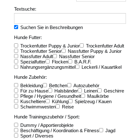
Textsuche:
Suchen Sie in Beschreibungen
Hunde Futter:
Trockenfutter Puppy & Junior
Trockenfutter Adult
Trockenfutter Senior
Nassfutter Puppy & Junior
Nassfutter Adult
Nassfutter Senior
Spezialfutter
Flocken
B.A.R.F.
Nahrungsergänzungsmittel
Leckerli / Kauartikel
Hunde Zubehör:
Bekleidung
Bettchen
Autozubehör
Für zu Hause
Halsbänder
Leinen
Geschirre
Pflege / Hygiene / Gesundheit
Maulkörbe
Kuscheltiere
Kühlung
Spielzeug / Kauen
Schwimmwesten
Reise
Hunde Trainingszubehör / Sport:
Dummy / Apportierobjekte
Beschäftigung / Koordination & Fitness
Jagd
Sport / Diverses